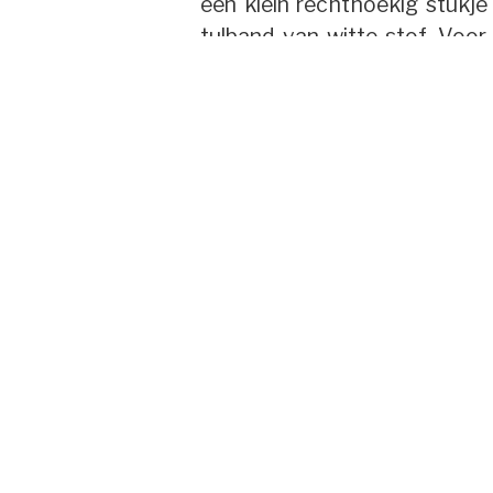
een klein rechthoekig stukj
tulband van witte stof. Voo
kanworden versierd met bordu
Soms wordt vermeld dat een 
echtgenoot verhuisd.Al naa
vrouw binnen de familie is, haa