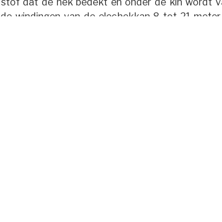
e stof dat de nek bedekt en onder de kin wordt
r de windingen van de elechekkan 8 tot 21 meter
urwerk en andere versierselen.
jonge vrouw voor het eerst een elechek draagt a
r gelang geldende afspraken konden elecheksaan
r leeftijd, of tot welke clan zij behoorde.
Address:
Ph
46-A, Donskoy Pereulok
+99