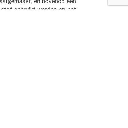
 vastgemaakt, en bovenop een
 stof gebruikt worden en het
ls ze naar het huis van haar
geven wat de status van een
ones:
6 557 802805 (English)