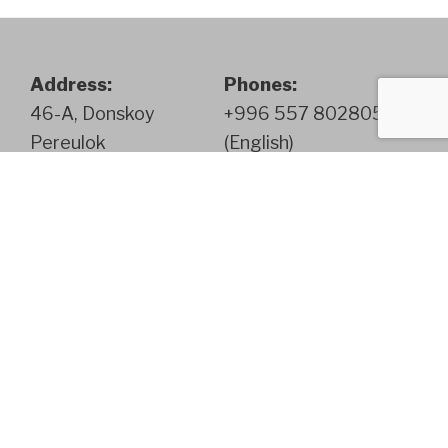
Address:
Phones:
46-A, Donskoy
+996 557 802805
Pereulok
(English)
720040 Bishkek
+996 772 802805
Kyrgyz Republic
(English)
+996 555 913245
(German)
+996 700 584245
(English)
Copyright EcoTour © 2026